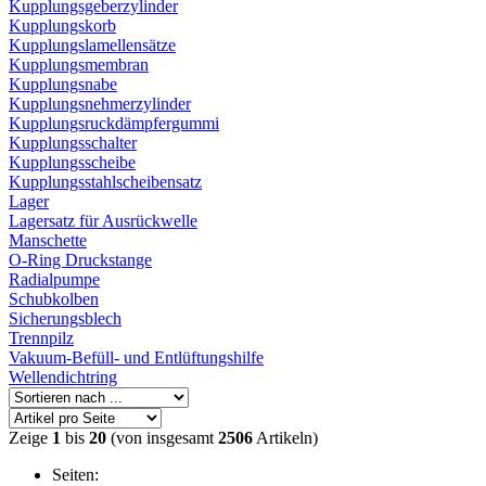
Kupplungsgeberzylinder
Kupplungskorb
Kupplungslamellensätze
Kupplungsmembran
Kupplungsnabe
Kupplungsnehmerzylinder
Kupplungsruckdämpfergummi
Kupplungsschalter
Kupplungsscheibe
Kupplungsstahlscheibensatz
Lager
Lagersatz für Ausrückwelle
Manschette
O-Ring Druckstange
Radialpumpe
Schubkolben
Sicherungsblech
Trennpilz
Vakuum-Befüll- und Entlüftungshilfe
Wellendichtring
Zeige
1
bis
20
(von insgesamt
2506
Artikeln)
Seiten: