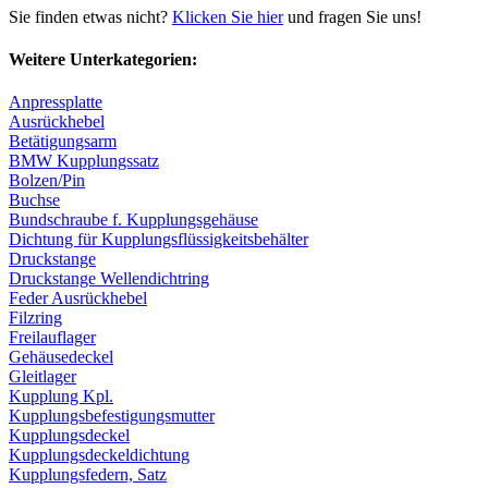
Sie finden etwas nicht?
Klicken Sie hier
und fragen Sie uns!
Weitere Unterkategorien:
Anpressplatte
Ausrückhebel
Betätigungsarm
BMW Kupplungssatz
Bolzen/Pin
Buchse
Bundschraube f. Kupplungsgehäuse
Dichtung für Kupplungsflüssigkeitsbehälter
Druckstange
Druckstange Wellendichtring
Feder Ausrückhebel
Filzring
Freilauflager
Gehäusedeckel
Gleitlager
Kupplung Kpl.
Kupplungsbefestigungsmutter
Kupplungsdeckel
Kupplungsdeckeldichtung
Kupplungsfedern, Satz