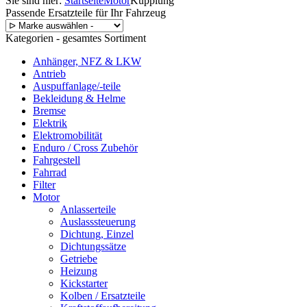
Sie sind hier:
Startseite
Motor
Kupplung
Passende Ersatzteile für Ihr Fahrzeug
Kategorien - gesamtes Sortiment
Anhänger, NFZ & LKW
Antrieb
Auspuffanlage/-teile
Bekleidung & Helme
Bremse
Elektrik
Elektromobilität
Enduro / Cross Zubehör
Fahrgestell
Fahrrad
Filter
Motor
Anlasserteile
Auslasssteuerung
Dichtung, Einzel
Dichtungssätze
Getriebe
Heizung
Kickstarter
Kolben / Ersatzteile