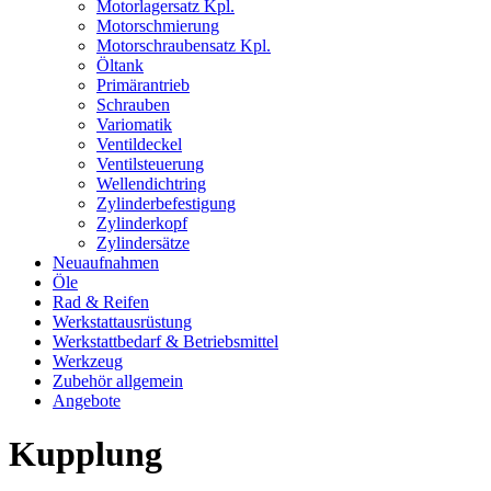
Motorlagersatz Kpl.
Motorschmierung
Motorschraubensatz Kpl.
Öltank
Primärantrieb
Schrauben
Variomatik
Ventildeckel
Ventilsteuerung
Wellendichtring
Zylinderbefestigung
Zylinderkopf
Zylindersätze
Neuaufnahmen
Öle
Rad & Reifen
Werkstattausrüstung
Werkstattbedarf & Betriebsmittel
Werkzeug
Zubehör allgemein
Angebote
Kupplung