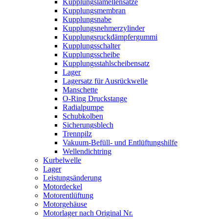
Kupplungslamellensätze
Kupplungsmembran
Kupplungsnabe
Kupplungsnehmerzylinder
Kupplungsruckdämpfergummi
Kupplungsschalter
Kupplungsscheibe
Kupplungsstahlscheibensatz
Lager
Lagersatz für Ausrückwelle
Manschette
O-Ring Druckstange
Radialpumpe
Schubkolben
Sicherungsblech
Trennpilz
Vakuum-Befüll- und Entlüftungshilfe
Wellendichtring
Kurbelwelle
Lager
Leistungsänderung
Motordeckel
Motorentlüftung
Motorgehäuse
Motorlager nach Original Nr.