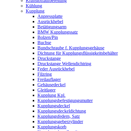
Kraftstoffaufbereitung
Kühlung
Kupplung
Anpressplatte
Ausrückhebel
Betätigungsarm
BMW Kupplungssatz
Bolzen/Pin
Buchse
Bundschraube f. Kupplungsgehäuse
Dichtung für Kupplungsflüssigkeitsbehälter
Druckstange
Druckstange Wellendichtring
Feder Ausrückhebel
Filzring
Freilauflager
Gehäusedeckel
Gleitlager
Kupplung Kpl.
Kupplungsbefestigungsmutter
Kupplungsdeckel
Kupplungsdeckeldichtung
Kupplungsfedern, Satz
Kupplungsgeberzylinder
Kupplungskorb