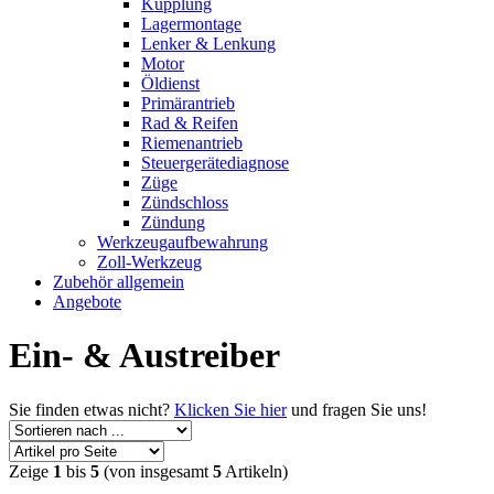
Kupplung
Lagermontage
Lenker & Lenkung
Motor
Öldienst
Primärantrieb
Rad & Reifen
Riemenantrieb
Steuergerätediagnose
Züge
Zündschloss
Zündung
Werkzeugaufbewahrung
Zoll-Werkzeug
Zubehör allgemein
Angebote
Ein- & Austreiber
Sie finden etwas nicht?
Klicken Sie hier
und fragen Sie uns!
Zeige
1
bis
5
(von insgesamt
5
Artikeln)