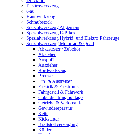
Druckluft
Elektrowerkzeug
Gas
Handwerkzeug
Schraubstock
Spezialwerkzeug Allgemein
Spezialwerkzeug E-Bikes
Spezialwerkzeug Hybrid- und Elektro-Fahrzeuge
Spezialwerkzeug Motorrad & Quad
Abgastester / Zubehör
Abzieher
Auspuff
Auszieher
Bordwerkzeug
Bremse
Ein- & Austreiber
Elektrik & Elektronik
Fahrgestell & Fahrwerk
Gabeldichtringmontage
Getriebe & Variomatik
Gewindereparatur
Kette
Kickstarter
Kraftstoffversorgung
Kühler