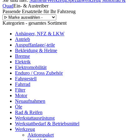
Sie sind hier:
Startseite
Werkzeug
Spezialwerkzeug Motorrad &
Quad
Ein- & Austreiber
Passende Ersatzteile für Ihr Fahrzeug
Kategorien - gesamtes Sortiment
Anhänger, NFZ & LKW
Antrieb
Auspuffanlage/-teile
Bekleidung & Helme
Bremse
Elektrik
Elektromobilität
Enduro / Cross Zubehör
Fahrgestell
Fahrrad
Filter
Motor
Neuaufnahmen
Öle
Rad & Reifen
Werkstattausrüstung
Werkstattbedarf & Betriebsmittel
Werkzeug
Aktionspaket